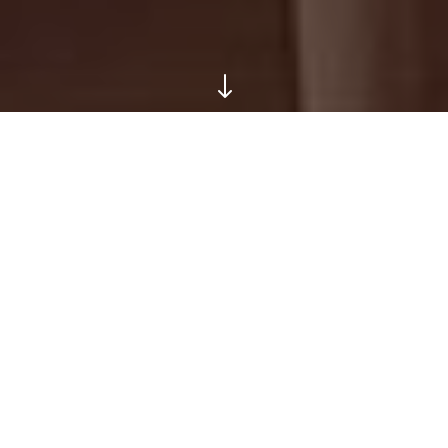
"
NUESTRO
RESTAURANTE
En Restaurante BICAI Moda Shopping
podrás disfrutar de una gran variedad
de platos a la carta , excepcionales
desayunos a partir de las 7:30 de la